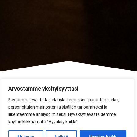
Arvostamme yksityisyyttäsi
Steakhouse
Käytämme evästeitä selauskokemuksesi parantamiseksi,
personoitujen mainosten ja sisällön tarjoamiseksi ja
Porin vanhalla linja-autoasemalla sijaitsevassa
liikenteemme analysoimiseksi. Hyväksyt evästeidemme
ravintolatilassa järjestyy niin juhlat kuin
kokouksetkin. Tilasta löytyy kokousvälineistö
käytön klikkaamalla ”Hyväksy kaikki”.
tarpeidenne mukaan. Keittiömme palvelee
kahvituksista aina pitkiin illallisiin saakka.