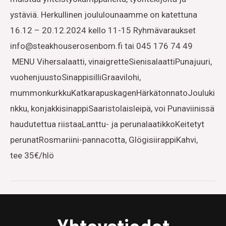
ystäviä. Herkullinen joululounaamme on katettuna
16.12 – 20.12.2024 kello 11-15 Ryhmävaraukset
info@steakhouserosenbom.fi tai 045 176 74 49
MENU Vihersalaatti, vinaigretteSienisalaattiPunajuuri,
vuohenjuustoSinappisilliGraavilohi,
mummonkurkkuKatkarapuskagenHärkätonnatoJouluki
nkku, konjakkisinappiSaaristolaisleipä, voi Punaviinissä
haudutettua riistaaLanttu- ja perunalaatikkoKeitetyt
perunatRosmariini-pannacotta, GlögisiirappiKahvi,
tee 35€/hlö
Yhteystiedot