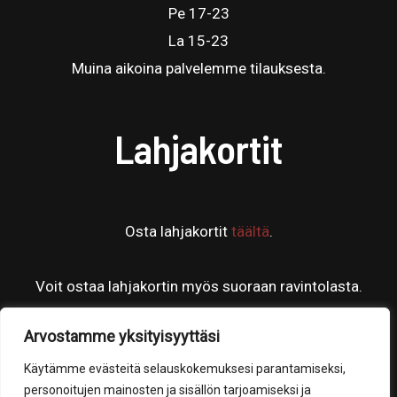
Pe 17-23
La 15-23
Muina aikoina palvelemme tilauksesta.
Lahjakortit
Osta lahjakortit
täältä
.
Voit ostaa lahjakortin myös suoraan ravintolasta.
Arvostamme yksityisyyttäsi
Käytämme evästeitä selauskokemuksesi parantamiseksi,
personoitujen mainosten ja sisällön tarjoamiseksi ja