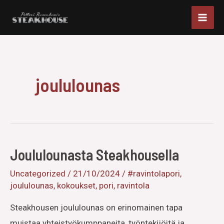
Siirry
Mai
sisältöön
Men
joululounas
Joululounasta Steakhousella
Uncategorized
/
21/10/2024
/
#ravintolapori
,
joululounas
,
kokoukset
,
pori
,
ravintola
Steakhousen joululounas on erinomainen tapa
muistaa yhteistyökumppaneita, työntekijöitä ja